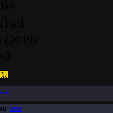
นัง
แคทส์..
ทย |
2019