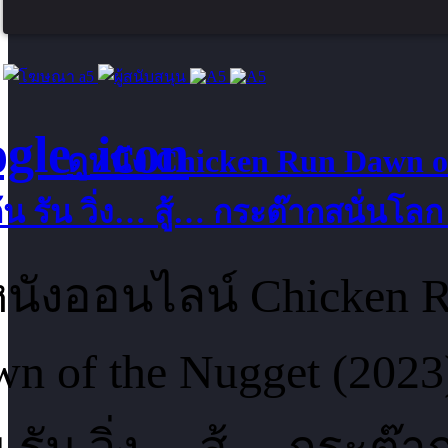
ดูหนัง
Chicken Run Dawn of
้น รัน วิ่ง… สู้… กระต๊ากสนั่นโลก