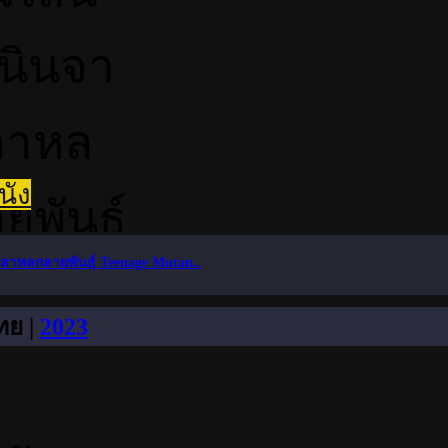
นัง
กลาหลกลายพันธุ์ Teenage Mutan..
ทย |
2023