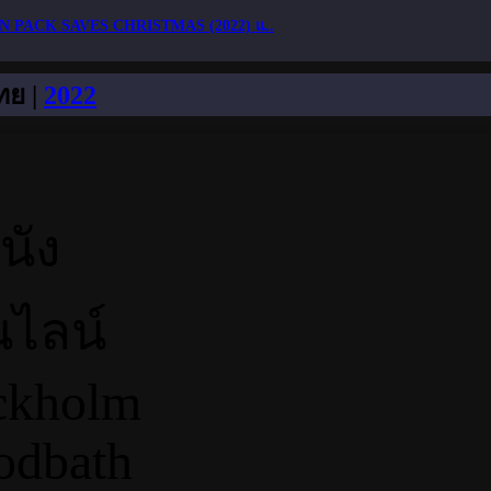
N PACK SAVES CHRISTMAS (2022) แ..
ทย |
2022