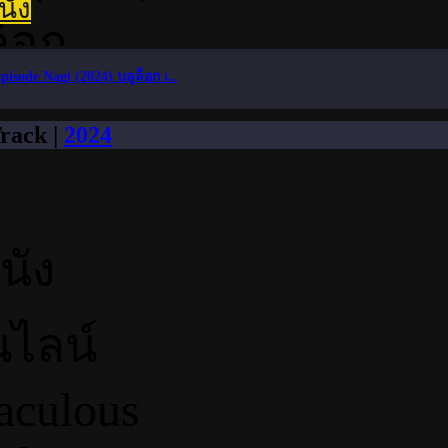
นัง
pisode Nagi (2024) บลูล็อก เ..
rack |
2024