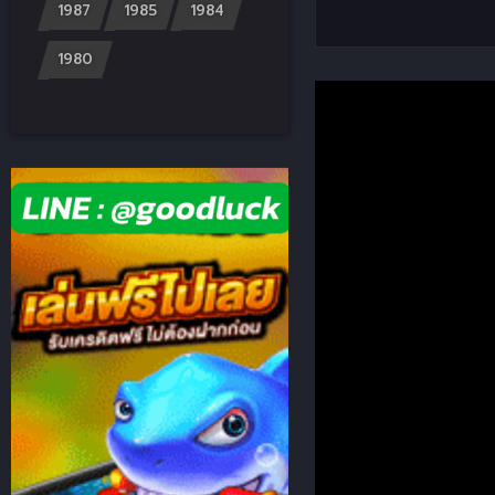
1987
1985
1984
1980