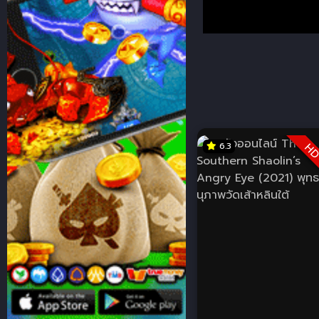
0
seconds
of
0
seconds
6.3
H