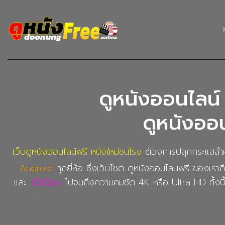
ดูหนังออนไลน์ 
ดูหนังออน
เว็บดูหนังออนไลน์ฟรี หนังใหม่ชนโรง
ต้องการปลุกกระแสสำหร
Android
ทุกยี่ห้อ ซึ่งเว็บไซต์ ดูหนังออนไลน์ฟรี ของเราถื
และ
1080px
ไปจนถึงความคมชัด 4K หรือ Ultra HD ทั้งนี