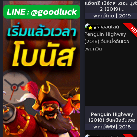
แอ็งกรี เบิร์ดส เดอะ มูฟว
2 (2019) ..
พากย์ไทย |
2019
6.7
H
Penguin Highway
(2018) วันหนึ่งฉันเจอ
เพน..
พากย์ไทย |
2018