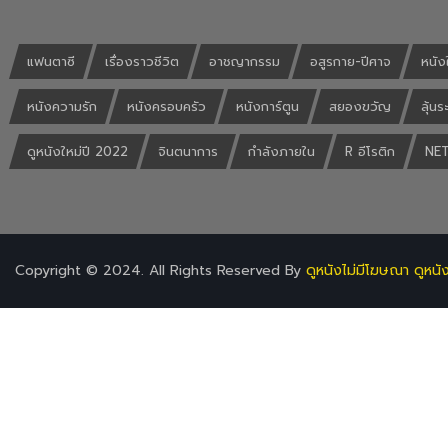
แฟนตาซี
เรื่องราวชีวิต
อาชญากรรม
อสูรกาย-ปีศาจ
หนัง
หนังความรัก
หนังครอบครัว
หนังการ์ตูน
สยองขวัญ
ลุ้นร
ดูหนังใหม่ปี 2022
จินตนาการ
กำลังภายใน
R อีโรติก
NET
Copyright © 2024. All Rights Reserved By
ดูหนังไม่มีโฆษณา ดูหนั