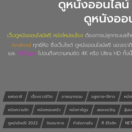
ดูหนังออนไลน์ 
ดูหนังออน
เว็บดูหนังออนไลน์ฟรี หนังใหม่ชนโรง
ต้องการปลุกกระแสสำหร
Android
ทุกยี่ห้อ ซึ่งเว็บไซต์ ดูหนังออนไลน์ฟรี ของเราถื
และ
1080px
ไปจนถึงความคมชัด 4K หรือ Ultra HD ทั้งนี
แฟนตาซี
เรื่องราวชีวิต
อาชญากรรม
อสูรกาย-ปีศาจ
หนัง
หนังความรัก
หนังครอบครัว
หนังการ์ตูน
สยองขวัญ
ลุ้นร
ดูหนังใหม่ปี 2022
จินตนาการ
กำลังภายใน
R อีโรติก
NET