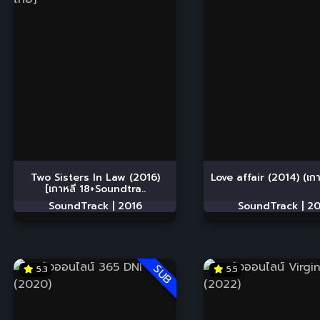
Two Sisters In Law (2016)
Love affair (2014) (เกาห
[เกาหลี 18+Soundtra..
SoundTrack |
2016
SoundTrack |
20
SUB
5.3
5.5