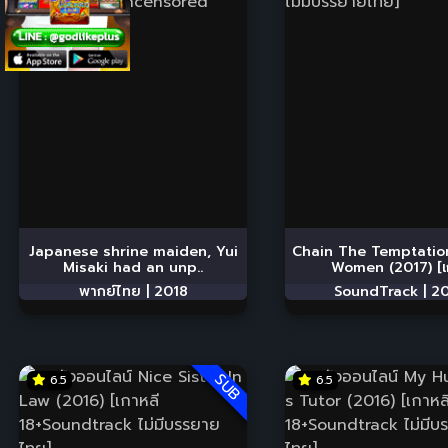
Japanese shrine maiden, Yui
Chain The Temptatio
Misaki had an unp..
Women (2017) [เก
พากย์ไทย |
2018
SoundTrack |
20
SUB
6.5
6.5