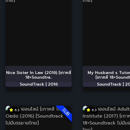
Nice Sister In Law (2016) [เกาหลี
My Husband s Tutor
18+Soundtra..
[เกาหลี 18+Soundt
SoundTrack |
2016
SoundTrack |
20
SUB
6.3
6.3