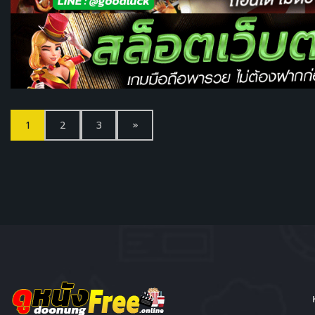
1
2
3
»