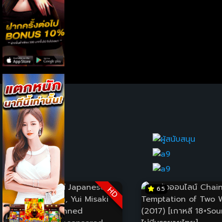
8.5
6.5
HD