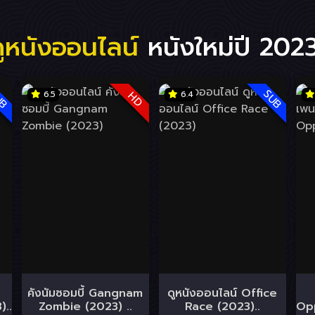
ดูหนังออนไลน์
หนังใหม่ปี 202
UB
SUB
6.5
6.4
HD
คังนัมซอมบี้ Gangnam
ดูหนังออนไลน์ Office
..
Zombie (2023) ..
Race (2023)..
Opp