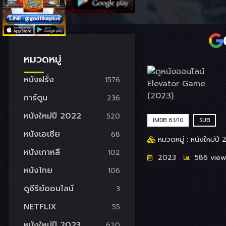
หมวดหมู่
หนังฝรั่ง
1576
การ์ตูน
236
หนังใหม่ปี 2022
520
IMDB 6.1/10
SUB
หนังเอเชีย
68
หมวดหมู่ : หนังใหม่ปี
หนังเกาหลี
102
2023
586 view
หนังไทย
106
ดูซีรีย์ออนไลน์
3
NETFLIX
55
หนังใหม่ปี 2023
620