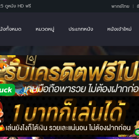
25 ดูหนัง HD ฟรี
พากย์ไทย
ซ
นังทั้งหมด
หมวดหมู่
ประเภทหนัง
หนังเข้าใหม่