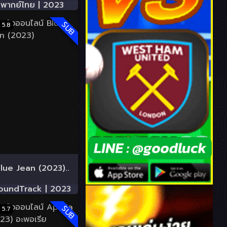
พากย์ไทย |
2023
SUB
5.8
lue Jean (2023)..
oundTrack |
2023
SUB
5.7