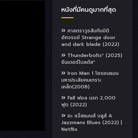
หนังที่มีคนดูมากที่สุด
ศาสตราวุธลับกับมิติ
อัศจรรย์ Strange door
and dark blade (2022)
Thunderbolts* (2025)
ธันเดอร์โบลต์ส*
Iron Man 1 ไอรอนแมน
มหาประลัยคนเกราะ
เหล็ก(2008)
Fall ฟอล นรก 2,000
ฟุต (2022)
อะ แจ๊สแมนส์ บลูส์ A
Jazzmans Blues (2022) |
Netflix